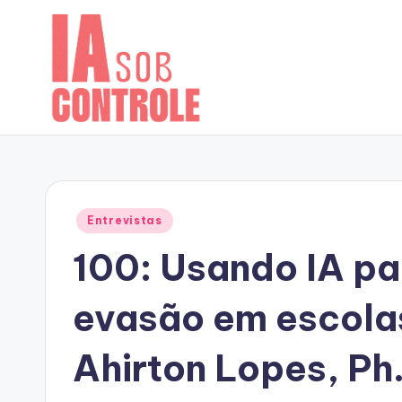
Skip
to
content
Posted
Entrevistas
in
100: Usando IA pa
evasão em escola
Ahirton Lopes, Ph