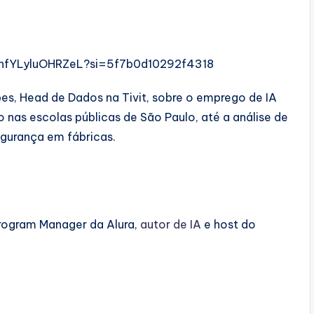
6TnfYLyluOHRZeL?si=5f7b0d10292f4318
s, Head de Dados na Tivit, sobre o emprego de IA
 nas escolas públicas de São Paulo, até a análise de
egurança em fábricas.
Program Manager da Alura,
autor de IA
e host do