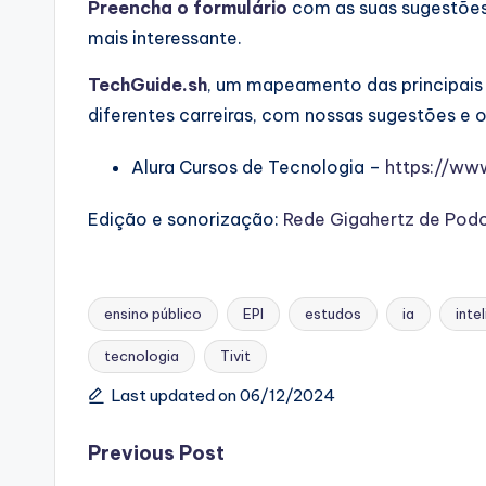
Preencha o formulário
com as suas sugestões
mais interessante.
TechGuide.sh
, um mapeamento das principai
diferentes carreiras, com nossas sugestões e o
Alura Cursos de Tecnologia –
https://ww
Edição e sonorização:
Rede Gigahertz de Pod
ensino público
EPI
estudos
ia
intel
tecnologia
Tivit
Tags:
Last updated on 06/12/2024
Post
Previous Post