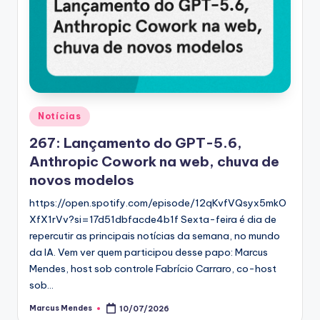
Posted
Notícias
in
267: Lançamento do GPT-5.6,
Anthropic Cowork na web, chuva de
novos modelos
https://open.spotify.com/episode/12qKvfVQsyx5mkO
XfX1rVv?si=17d51dbfacde4b1f Sexta-feira é dia de
repercutir as principais notícias da semana, no mundo
da IA. Vem ver quem participou desse papo: Marcus
Mendes, host sob controle Fabrício Carraro, co-host
sob…
Marcus Mendes
10/07/2026
Posted