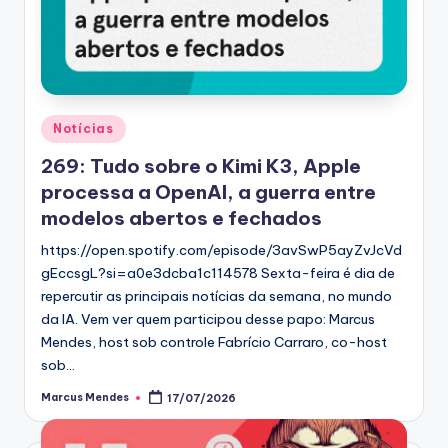
Posted
Notícias
in
269: Tudo sobre o Kimi K3, Apple
processa a OpenAI, a guerra entre
modelos abertos e fechados
https://open.spotify.com/episode/3avSwP5ayZvJcVd
gEccsgL?si=a0e3dcba1c114578 Sexta-feira é dia de
repercutir as principais notícias da semana, no mundo
da IA. Vem ver quem participou desse papo: Marcus
Mendes, host sob controle Fabrício Carraro, co-host
sob…
Marcus Mendes
17/07/2026
Posted
by