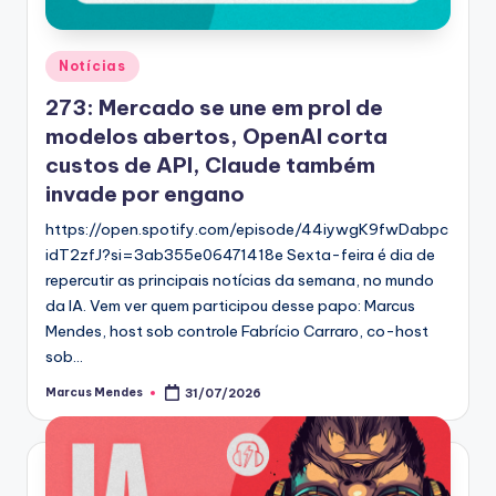
Posted
Notícias
in
273: Mercado se une em prol de
modelos abertos, OpenAI corta
custos de API, Claude também
invade por engano
https://open.spotify.com/episode/44iywgK9fwDabpc
idT2zfJ?si=3ab355e06471418e Sexta-feira é dia de
repercutir as principais notícias da semana, no mundo
da IA. Vem ver quem participou desse papo: Marcus
Mendes, host sob controle Fabrício Carraro, co-host
sob…
Marcus Mendes
31/07/2026
Posted
by