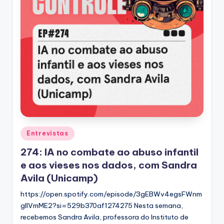
Posted
Entrevistas
in
274: IA no combate ao abuso infantil
e aos vieses nos dados, com Sandra
Avila (Unicamp)
https://open.spotify.com/episode/3gEBWv4egsFWnm
gIlVmME2?si=529b370af1274275 Nesta semana,
recebemos Sandra Avila, professora do Instituto de