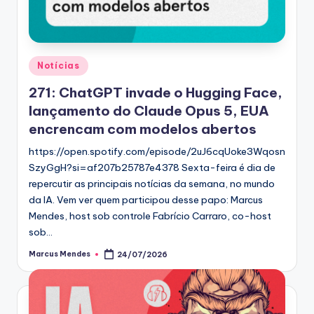
Posted
Notícias
in
271: ChatGPT invade o Hugging Face,
lançamento do Claude Opus 5, EUA
encrencam com modelos abertos
https://open.spotify.com/episode/2uJ6cqUoke3Wqosn
SzyGgH?si=af207b25787e4378 Sexta-feira é dia de
repercutir as principais notícias da semana, no mundo
da IA. Vem ver quem participou desse papo: Marcus
Mendes, host sob controle Fabrício Carraro, co-host
sob…
Marcus Mendes
24/07/2026
Posted
by