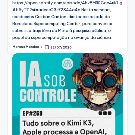
https://open.spotify.com/episode/4hvBMRRGac4uKHg
tHt6yTP?si=adeec23e72344a4b Nesta semana,
recebemos Cristian Canton, diretor associado do
Barcelona Supercomputing Center, para conversar
sobre sua trajetória da Meta à pesquisa pública, o
papel da supercomputação no avanço da ciência…
Marcus Mendes
22/07/2026
Posted
by