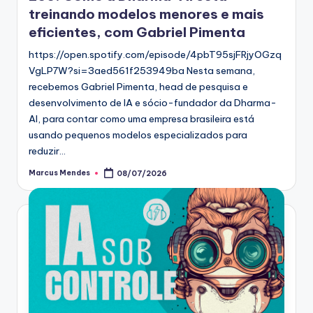
treinando modelos menores e mais
eficientes, com Gabriel Pimenta
https://open.spotify.com/episode/4pbT95sjFRjyOGzq
VgLP7W?si=3aed561f253949ba Nesta semana,
recebemos Gabriel Pimenta, head de pesquisa e
desenvolvimento de IA e sócio-fundador da Dharma-
AI, para contar como uma empresa brasileira está
usando pequenos modelos especializados para
reduzir…
Marcus Mendes
08/07/2026
Posted
by