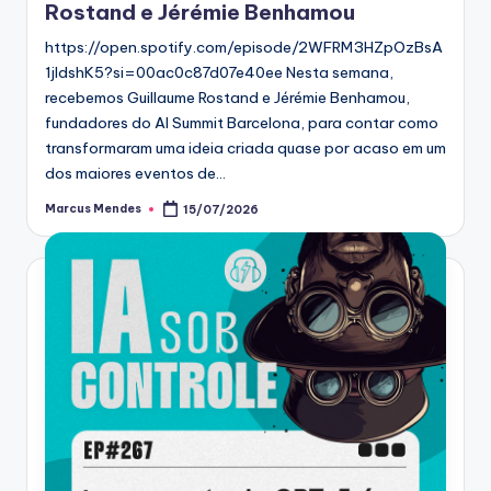
Rostand e Jérémie Benhamou
https://open.spotify.com/episode/2WFRM3HZpOzBsA
1jIdshK5?si=00ac0c87d07e40ee Nesta semana,
recebemos Guillaume Rostand e Jérémie Benhamou,
fundadores do AI Summit Barcelona, para contar como
transformaram uma ideia criada quase por acaso em um
dos maiores eventos de…
Marcus Mendes
15/07/2026
Posted
by