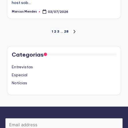
host sob…
Marcus Mendes
03/07/2026
Posted
by
Paginação
1
2
3
…
28
NEXT
PAGE
de
posts
Categorias
Entrevistas
Especial
Notícias