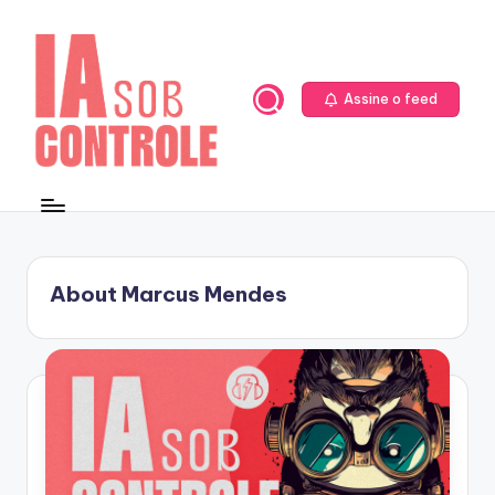
Skip
to
content
Assine o feed
About Marcus Mendes