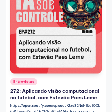
Posted
Entrevistas
in
272: Aplicando visão computacional
no futebol, com Estevão Paes Leme
https://open.spotify.com/episode/2xeS2NdH1Uq1OXb
6Wubewc?si=d46707fd40b446bd Nesta semana,