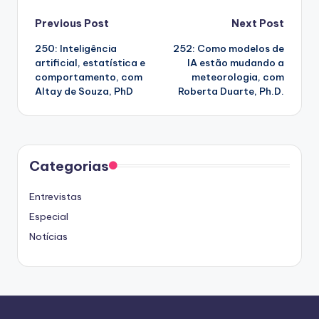
Post
Previous Post
Next Post
250: Inteligência
252: Como modelos de
navigation
artificial, estatística e
IA estão mudando a
comportamento, com
meteorologia, com
Altay de Souza, PhD
Roberta Duarte, Ph.D.
Categorias
Entrevistas
Especial
Notícias