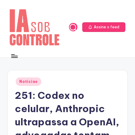
Skip
to
content
Assine o feed
Posted
Notícias
in
251: Codex no
celular, Anthropic
ultrapassa a OpenAI,
advogadas tentam