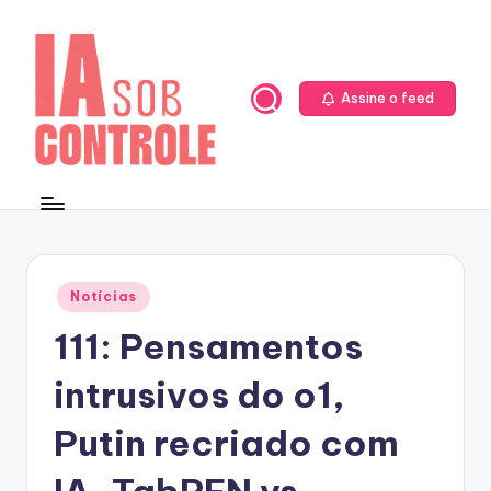
Skip
to
content
Assine o feed
Posted
Notícias
in
111: Pensamentos
intrusivos do o1,
Putin recriado com
IA, TabPFN vs.