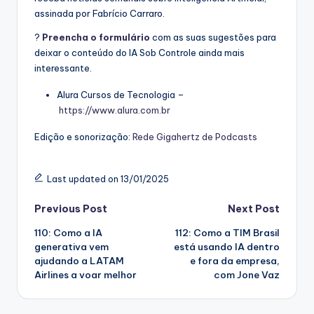
assinada por Fabrício Carraro.
?
Preencha o formulário
com as suas sugestões para
deixar o conteúdo do IA Sob Controle ainda mais
interessante.
Alura Cursos de Tecnologia –
https://www.alura.com.br
Edição e sonorização:
Rede Gigahertz de Podcasts
Last updated on 13/01/2025
Post
Previous Post
Next Post
110: Como a IA
112: Como a TIM Brasil
navigation
generativa vem
está usando IA dentro
ajudando a LATAM
e fora da empresa,
Airlines a voar melhor
com Jone Vaz