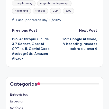
Tags:
deep learning
engenharia de prompt
fine tuning
fraudes
LLM
SAC
Last updated on 05/03/2025
Post
Previous Post
Next Post
125: Anthropic Claude
127: Google Al Mode,
navigation
3.7 Sonnet, OpenAI
Vibecoding, rumores
GPT-4.5, Gemini Code
sobre o Llama 4
Assist grátis, Amazon
Alexa+
Categorias
Entrevistas
Especial
Notícias