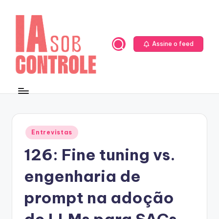
Skip
to
content
Assine o feed
Posted
Entrevistas
in
126: Fine tuning vs.
engenharia de
prompt na adoção
de LLMs para SACs,