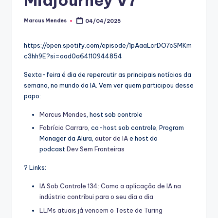
Marcus Mendes
04/04/2025
Posted
by
https://open.spotify.com/episode/1pAaaLcrDO7cSMKm
c3hh9E?si=aad0a64110944854
Sexta-feira é dia de repercutir as principais notícias da
semana, no mundo da IA. Vem ver quem participou desse
papo:
Marcus Mendes
, host sob controle
Fabrício Carraro
, co-host sob controle, Program
Manager da Alura,
autor de IA
e host do
podcast
Dev Sem Fronteiras
? Links:
IA Sob Controle 134: Como a aplicação de IA na
indústria contribui para o seu dia a dia
LLMs atuais já vencem o Teste de Turing