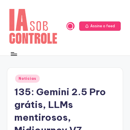
Skip
to
content
Assine o feed
Posted
Notícias
in
135: Gemini 2.5 Pro
grátis, LLMs
mentirosos,
Midjourney V7