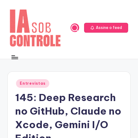
Skip
to
content
Assine o feed
Posted
Entrevistas
in
145: Deep Research
no GitHub, Claude no
Xcode, Gemini I/O
Edition