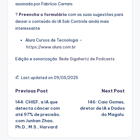
assinada por Fabrício Carraro.
?
Preencha o formulário
com as suas sugestões para
deixar o conteúdo do IA Sob Controle ainda mais
interessante.
Alura Cursos de Tecnologia –
https://www.alura.com.br
Edição e sonorização:
Rede Gigahertz de Podcasts
Last updated on 09/05/2025
Post
Previous Post
Next Post
144: CHIEF, a IA que
146: Caio Gomes,
navigation
detecta câncer com
diretor de IA e Dados
até 97% de precisão,
do Magalu
com Junhan Zhao,
Ph.D., M.S., Harvard