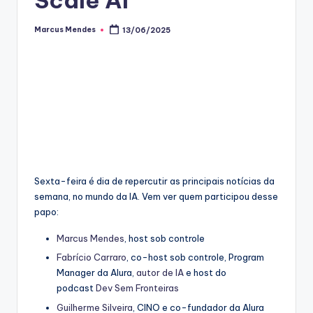
Marcus Mendes
13/06/2025
Posted
by
Sexta-feira é dia de repercutir as principais notícias da
semana, no mundo da IA. Vem ver quem participou desse
papo:
⁠⁠Marcus Mendes⁠⁠
, host sob controle
⁠⁠Fabrício Carraro⁠⁠
, co-host sob controle, Program
Manager da Alura,
⁠⁠autor de IA⁠⁠
e host do
podcast
⁠⁠Dev Sem Fronteiras⁠⁠
⁠⁠Guilherme Silveira⁠⁠
, CINO e co-fundador da Alura