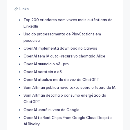
Links:
Top 200 criadores com vozes mais autênticas do
LinkedIn
Uso do processamento de PlayStations em
pesquisa
OpenAI implementa download no Canvas
OpenAI tem IA auto-recursivo chamado Alice
OpenAI anuncia o o3-pro
OpenAI barateia o o3
OpenAI atualiza modo de voz do ChatGPT
Sam Altman publica novo texto sobre o futuro da IA
Sam Altman detalha o consumo energético do
ChatGPT
OpenAI usará nuvem do Google
OpenAI to Rent Chips From Google Cloud Despite
AI Rivalry