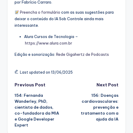
por Fabrício Carraro.
⁠⁠Preencha o formulário⁠⁠
com as suas sugestões para
deixar o conteúdo do IA Sob Controle ainda mais
interessante.
Alura Cursos de Tecnologia –
⁠⁠https://www.alura.com.br⁠⁠
Edição e sonorização:
⁠⁠Rede Gigahertz de Podcasts⁠⁠
Last updated on 13/06/2025
Post
Previous Post
Next Post
154: Fernanda
156: Doenças
navigation
Wanderley, PhD,
cardiovasculares:
cientista de dados,
prevenção e
co-fundadora da MIA
tratamento com a
e Google Developer
ajuda da IA
Expert