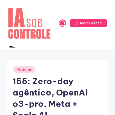
Skip
to
content
Assine o feed
Posted
Notícias
in
155: Zero-day
agêntico, OpenAl
o3-pro, Meta +
Scale Al