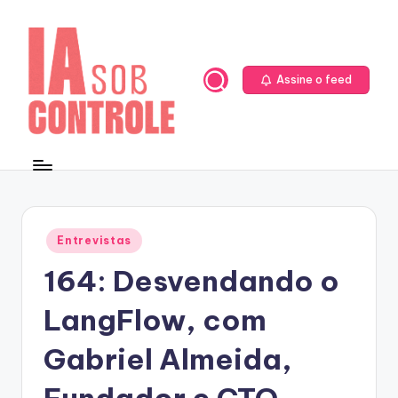
Skip
to
content
Assine o feed
Posted
Entrevistas
in
164: Desvendando o
LangFlow, com
Gabriel Almeida,
Fundador e CTO