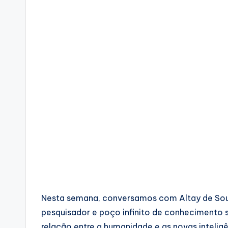
Nesta semana, conversamos com Altay de Souz
pesquisador e poço infinito de conhecimento 
relação entre a humanidade e as novas inteligên