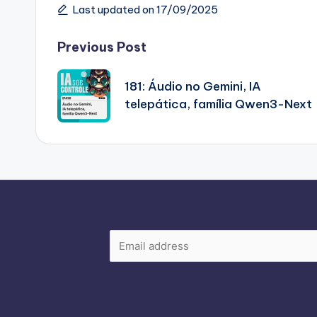
Last updated on 17/09/2025
Post
Previous Post
navigation
181: Áudio no Gemini, IA
telepática, família Qwen3-Next