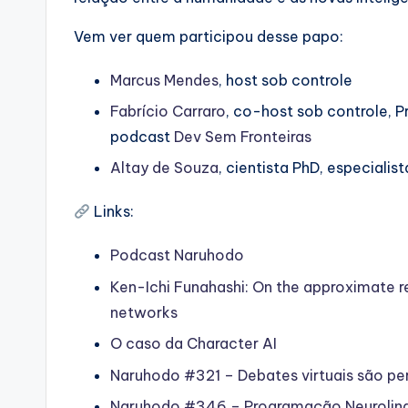
Vem ver quem participou desse papo:
⁠⁠Marcus Mendes⁠⁠
, host sob controle
⁠⁠Fabrício Carraro⁠⁠
, co-host sob controle, 
podcast
⁠⁠Dev Sem Fronteiras⁠⁠
Altay de Souza
, cientista PhD, especialis
Links:
Podcast Naruhodo
Ken-Ichi Funahashi: On the approximate r
networks
O caso da Character AI
Naruhodo #321 – Debates virtuais são p
Naruhodo #346 – Programação Neurolinguí