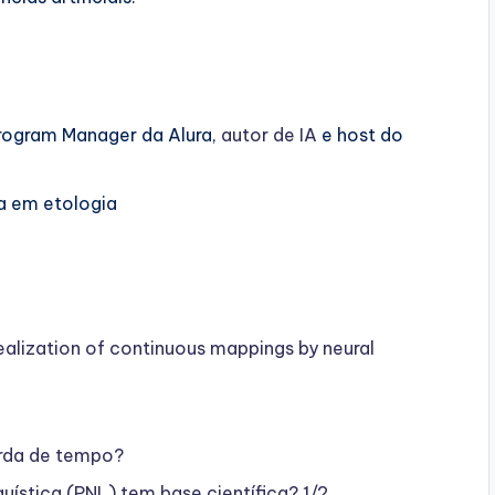
Program Manager da Alura,
⁠⁠autor de IA⁠⁠
e host do
ta em etologia
ealization of continuous mappings by neural
erda de tempo?
stica (PNL) tem base científica? 1/2