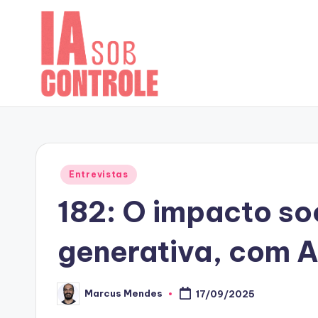
Skip
to
content
Posted
Entrevistas
in
182: O impacto s
generativa, com A
Marcus Mendes
17/09/2025
Posted
by