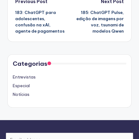
Post
Previous Post
Next Post
183: ChatGPT para
185: ChatGPT Pulse,
navigation
adolescentes,
edição de imagens por
confusão na xAI,
voz, tsunami de
agente de pagamentos
modelos Qwen
Categorias
Entrevistas
Especial
Notícias