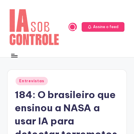
Skip
to
content
Assine o feed
Posted
Entrevistas
in
184: O brasileiro que
ensinou a NASA a
usar IA para
detectar terremotos