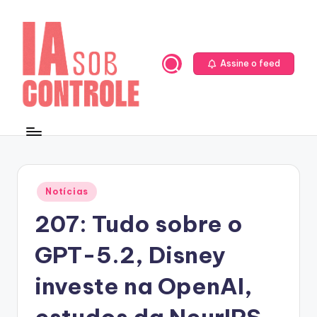
Skip
to
content
Assine o feed
Posted
Notícias
in
207: Tudo sobre o
GPT-5.2, Disney
investe na OpenAI,
estudos da NeurIPS