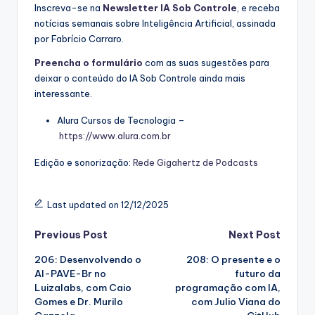
Inscreva-se na
Newsletter IA Sob Controle
, e receba
notícias semanais sobre Inteligência Artificial, assinada
por Fabrício Carraro.
Preencha o formulário
com as suas sugestões para
deixar o conteúdo do IA Sob Controle ainda mais
interessante.
Alura Cursos de Tecnologia –
https://www.alura.com.br
Edição e sonorização:
Rede Gigahertz de Podcasts
Last updated on 12/12/2025
Post
Previous Post
Next Post
206: Desenvolvendo o
208: O presente e o
navigation
AI-PAVE-Br no
futuro da
Luizalabs, com Caio
programação com IA,
Gomes e Dr. Murilo
com Julio Viana do