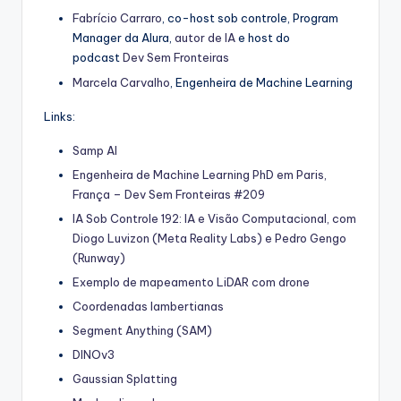
⁠⁠Fabrício Carraro⁠⁠
, co-host sob controle, Program
Manager da Alura,
⁠⁠autor de IA⁠⁠
e host do
podcast
⁠⁠Dev Sem Fronteiras⁠⁠
Marcela Carvalho
, Engenheira de Machine Learning
Links:
Samp AI
Engenheira de Machine Learning PhD em Paris,
França – Dev Sem Fronteiras #209
IA Sob Controle 192: IA e Visão Computacional, com
Diogo Luvizon (Meta Reality Labs) e Pedro Gengo
(Runway)
Exemplo de mapeamento LiDAR com drone
Coordenadas lambertianas
Segment Anything (SAM)
DINOv3
Gaussian Splatting