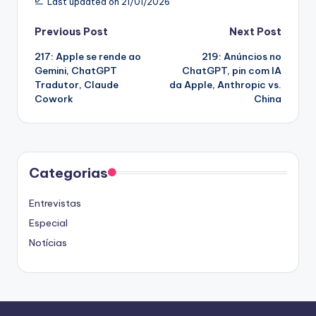
Last updated on 21/01/2026
Post
Previous Post
Next Post
217: Apple se rende ao
219: Anúncios no
navigation
Gemini, ChatGPT
ChatGPT, pin com IA
Tradutor, Claude
da Apple, Anthropic vs.
Cowork
China
Categorias
Entrevistas
Especial
Notícias