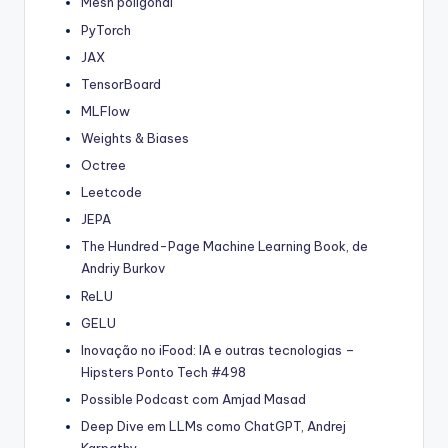
Mesh poligonal
PyTorch
JAX
TensorBoard
MLFlow
Weights & Biases
Octree
Leetcode
JEPA
The Hundred-Page Machine Learning Book, de
Andriy Burkov
ReLU
GELU
Inovação no iFood: IA e outras tecnologias –
Hipsters Ponto Tech #498
Possible Podcast com Amjad Masad
Deep Dive em LLMs como ChatGPT, Andrej
Karpathy