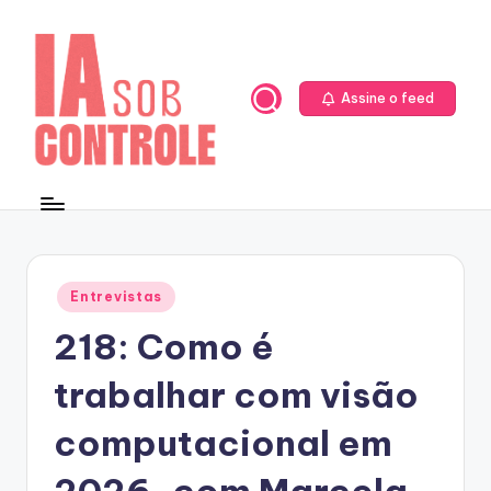
Skip
to
content
Assine o feed
Posted
Entrevistas
in
218: Como é
trabalhar com visão
computacional em
2026, com Marcela