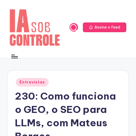
Skip
to
content
Assine o feed
Posted
Entrevistas
in
230: Como funciona
o GEO, o SEO para
LLMs, com Mateus
Borges