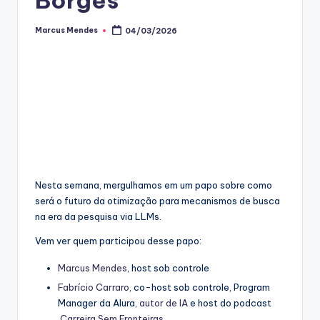
Marcus Mendes
04/03/2026
Posted
by
Nesta semana, mergulhamos em um papo sobre como
será o futuro da otimização para mecanismos de busca
na era da pesquisa via LLMs.
Vem ver quem participou desse papo:
⁠⁠Marcus Mendes⁠⁠
, host sob controle
⁠⁠Fabrício Carraro⁠⁠
, co-host sob controle, Program
Manager da Alura,
⁠⁠autor de IA⁠⁠
e host do podcast
Carreira Sem Fronteiras