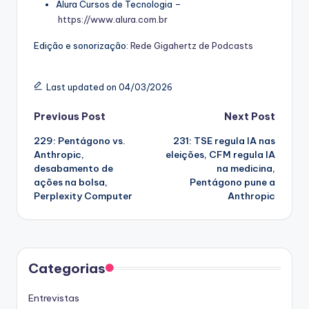
Alura Cursos de Tecnologia –
⁠⁠https://www.alura.com.br⁠⁠
Edição e sonorização:
⁠⁠Rede Gigahertz de Podcasts
Last updated on 04/03/2026
Post
Previous Post
Next Post
229: Pentágono vs.
231: TSE regula IA nas
navigation
Anthropic,
eleições, CFM regula IA
desabamento de
na medicina,
ações na bolsa,
Pentágono pune a
Perplexity Computer
Anthropic
Categorias
Entrevistas