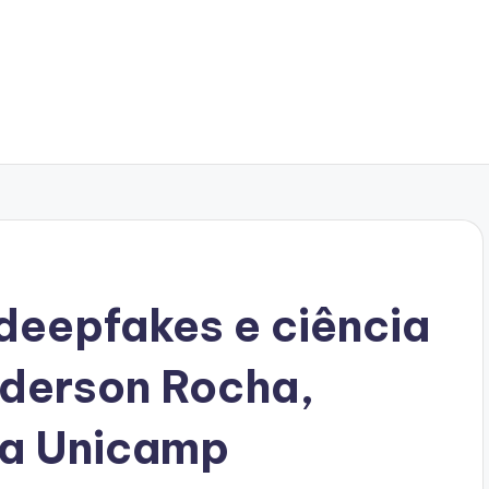
 deepfakes e ciência
nderson Rocha,
 da Unicamp