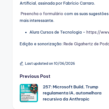
Artificial, assinada por Fabrício Carraro.
⁠⁠Preencha o formulário⁠⁠
com as suas sugestões 
mais interessante.
Alura Cursos de Tecnologia –
⁠⁠https://ww
Edição e sonorização:
⁠⁠Rede Gigahertz de Pod
Last updated on 10/06/2026
Post
Previous Post
257: Microsoft Build, Trump
navigation
regulamenta IA, automelhora
recursiva da Anthropic