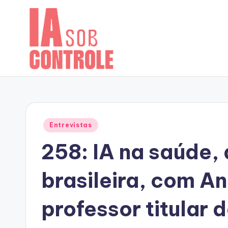
Skip
to
content
Posted
Entrevistas
in
258: IA na saúde,
brasileira, com A
professor titular