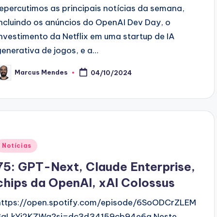
repercutimos as principais notícias da semana,
incluindo os anúncios do OpenAI Dev Day, o
investimento da Netflix em uma startup de IA
generativa de jogos, e a…
Marcus Mendes
04/10/2024
osted
y
Posted
Notícias
n
75: GPT-Next, Claude Enterprise,
chips da OpenAI, xAI Colossus
https://open.spotify.com/episode/6SoODCrZLEM
SgLkYj2KZWg?si=dc3d34159cb94e6a Neste