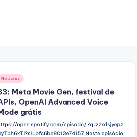
Posted
Notícias
n
83: Meta Movie Gen, festival de
APIs, OpenAI Advanced Voice
Mode grátis
https://open.spotify.com/episode/7qJzzxdsjyepz
ByTph6xTi?si=bfc6be8013e74157 Neste episódio,