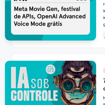
P
b
i