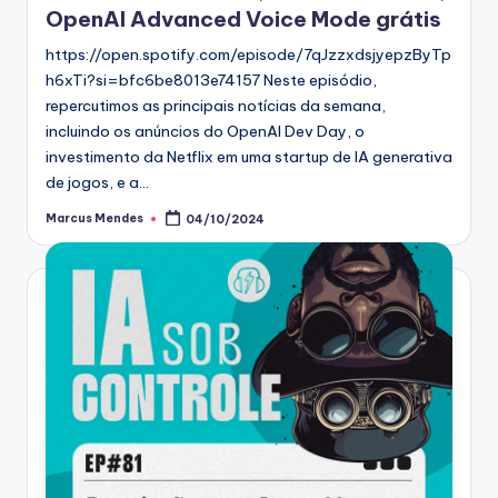
OpenAI Advanced Voice Mode grátis
https://open.spotify.com/episode/7qJzzxdsjyepzByTp
h6xTi?si=bfc6be8013e74157 Neste episódio,
repercutimos as principais notícias da semana,
incluindo os anúncios do OpenAI Dev Day, o
investimento da Netflix em uma startup de IA generativa
de jogos, e a…
Marcus Mendes
04/10/2024
Posted
by