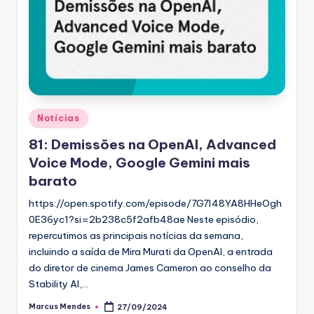
Posted
Notícias
in
81: Demissões na OpenAI, Advanced
Voice Mode, Google Gemini mais
barato
https://open.spotify.com/episode/7G7l48YA8HHeOgh
0E36yc1?si=2b238c5f2afb48ae Neste episódio,
repercutimos as principais notícias da semana,
incluindo a saída de Mira Murati da OpenAI, a entrada
do diretor de cinema James Cameron ao conselho da
Stability AI,…
Marcus Mendes
27/09/2024
Posted