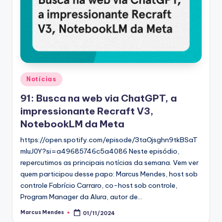
Posted
Notícias
in
91: Busca na web via ChatGPT, a
impressionante Recraft V3,
NotebookLM da Meta
https://open.spotify.com/episode/3taOjsghn9tkBSaT
mIuJ0Y?si=a49685746c5a4086 Neste episódio,
repercutimos as principais notícias da semana. Vem ver
quem participou desse papo: Marcus Mendes, host sob
controle Fabrício Carraro, co-host sob controle,
Program Manager da Alura, autor de…
Marcus Mendes
01/11/2024
Posted
by