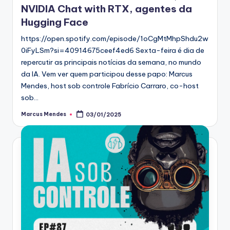
NVIDIA Chat with RTX, agentes da
Hugging Face
https://open.spotify.com/episode/1oCgMtMhpShdu2w
0iFyLSm?si=40914675ceef4ed6 Sexta-feira é dia de
repercutir as principais notícias da semana, no mundo
da IA. Vem ver quem participou desse papo: Marcus
Mendes, host sob controle Fabrício Carraro, co-host
sob…
Marcus Mendes
03/01/2025
Posted
by