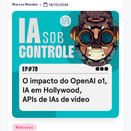
Marcus Mendes
18/10/2024
Posted
by
Posted
Notícias