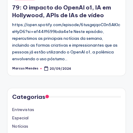
in
79: O impacto do OpenAI o1, IA em
Hollywood, APIs de IAs de vídeo
https://open.spotify.com/episode/6tusgejqoC0n5AKIc
eHyD6?si=ef44ff699bda4e1e Neste episódio,
repercutimos as principais notícias da semana,
incluindo as formas criativas e impressionantes que as
pessoas já estão utilizando o OpenAI o1, a polêmica
envolvendo o uso póstumo…
Marcus Mendes
20/09/2024
Posted
by
Categorias
Entrevistas
Especial
Notícias