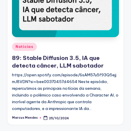
Posted
Notícias
in
89: Stable Diffusion 3.5, IA que
detecta câncer, LLM sabotador
https://open.spotify.com/episode/6sAM57u5f93Q5ejj
mJ8VDN?si=bee00370457d4654 Neste episódio,
repercutimos as principais notícias da semana,
incluindo o polêmico caso envolvendo a Character AI, o
incrível agente da Anthropic que controla
computadores, e a impressionante IA da…
Marcus Mendes
25/10/2024
Posted
by