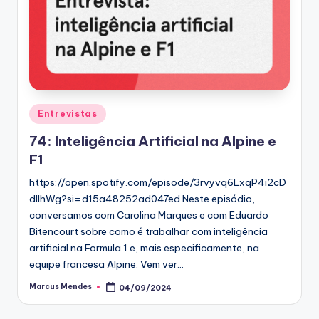
Posted
Entrevistas
in
74: Inteligência Artificial na Alpine e
F1
https://open.spotify.com/episode/3rvyvq6LxqP4i2cD
dlIhWg?si=d15a48252ad047ed Neste episódio,
conversamos com Carolina Marques e com Eduardo
Bitencourt sobre como é trabalhar com inteligência
artificial na Formula 1 e, mais especificamente, na
equipe francesa Alpine. Vem ver…
Marcus Mendes
04/09/2024
Posted
by