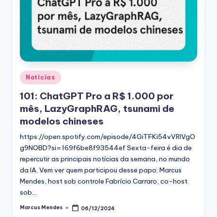
Posted
Notícias
in
101: ChatGPT Pro a R$ 1.000 por
mês, LazyGraphRAG, tsunami de
modelos chineses
https://open.spotify.com/episode/4GiTFKi54vVRIVgO
g9NOBD?si=169f6be8f93544ef Sexta-feira é dia de
repercutir as principais notícias da semana, no mundo
da IA. Vem ver quem participou desse papo: Marcus
Mendes, host sob controle Fabrício Carraro, co-host
sob…
Marcus Mendes
06/12/2024
Posted
by