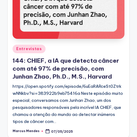
Posted
Entrevistas
in
144: CHIEF, a IA que detecta câncer
com até 97% de precisão, com
Junhan Zhao, Ph.D., M.S., Harvard
https://open.spotify.com/episode/6uEaRARceSt0Ztrk
wNNkbv?si=383922b9eb75416a Neste episódio muito
especial, conversamos com Junhan Zhao, um dos
pesquisadores responsáveis pela incrível IA CHIEF, que
chamou a atenção do mundo ao detectar inúmeros
tipos de câncer com…
Marcus Mendes
07/05/2025
Posted
by