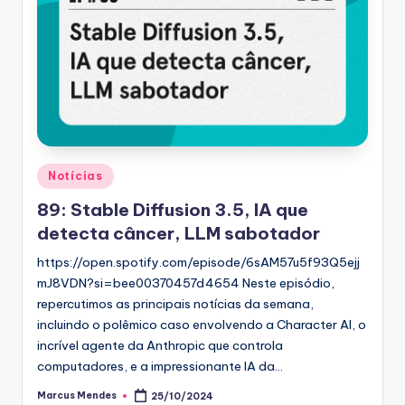
Posted
Notícias
in
89: Stable Diffusion 3.5, IA que
detecta câncer, LLM sabotador
https://open.spotify.com/episode/6sAM57u5f93Q5ejj
mJ8VDN?si=bee00370457d4654 Neste episódio,
repercutimos as principais notícias da semana,
incluindo o polêmico caso envolvendo a Character AI, o
incrível agente da Anthropic que controla
computadores, e a impressionante IA da…
Marcus Mendes
25/10/2024
Posted