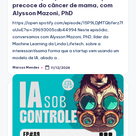
precoce do câncer de mama, com
Alysson Mazoni, PhD
https://open.spotify.com/episode/15P9LDjMTQbferz7f
oUivE?si=39693005cdb44994 Neste episódio,
conversamos com Alysson Mazoni, PhD, líder da
Machine Learning da Linda Lifetech, sobre a
interessantíssima forma que a startup vem usando um
modelo de IA, aliado a…
Marcus Mendes
11/12/2024
Posted
by