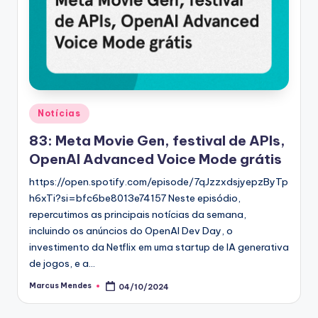
Posted
Notícias
in
83: Meta Movie Gen, festival de APIs,
OpenAI Advanced Voice Mode grátis
https://open.spotify.com/episode/7qJzzxdsjyepzByTp
h6xTi?si=bfc6be8013e74157 Neste episódio,
repercutimos as principais notícias da semana,
incluindo os anúncios do OpenAI Dev Day, o
investimento da Netflix em uma startup de IA generativa
de jogos, e a…
Marcus Mendes
04/10/2024
Posted
by