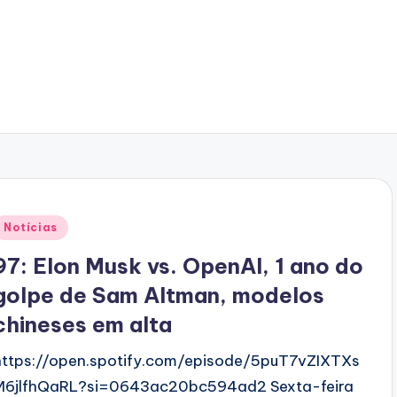
Posted
Notícias
n
97: Elon Musk vs. OpenAI, 1 ano do
golpe de Sam Altman, modelos
chineses em alta
https://open.spotify.com/episode/5puT7vZIXTXs
M6jlfhQaRL?si=0643ac20bc594ad2 Sexta-feira