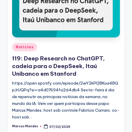
Posted
Notícias
in
119: Deep Research no ChatGPT,
cadeia para o DeepSeek, Itaú
Unibanco em Stanford
https://open.spotify.com/episode/2wY2kPl2BKua4BQ
pJrUQPq?si=a4d07694fa2d4db4 Sexta-feira é dia
de repercutir as principais notícias da semana, no
mundo da IA. Vem ver quem participou desse papo:
Marcus Mendes, host sob controle Fabrício Carraro, co-
host sob…
Marcus Mendes
07/02/2025
Posted
by