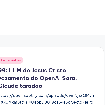
Posted
Entrevistas
n
99: LLM de Jesus Cristo,
vazamento do OpenAI Sora,
Claude taradão
https://open.spotify.com/episode/6vmNjIiZQMvh
2XkUMkmStt?si=84bb90019a16415c Sexta-feira