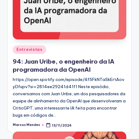
Posted
Entrevistas
in
94: Juan Uribe, o engenheiro da IA
programadora da OpenAI
https://open.spotify.com/episode/4f5FkNTaSkErtAov
yDfupv?si=2814ee29241d41f1 Neste episódio,
conversamos com Juan Uribe, um dos pesquisadores da
equipe de alinhamento da OpenAI que desenvolveram a
CriticGPT, uma interessante IA feita para encontrar
bugs em códigos de…
Marcus Mendes
13/11/2024
Posted
by