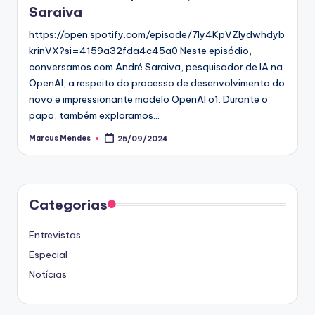
Saraiva
https://open.spotify.com/episode/7ly4KpVZIydwhdyb
krinVX?si=4159a32fda4c45a0 Neste episódio,
conversamos com André Saraiva, pesquisador de IA na
OpenAI, a respeito do processo de desenvolvimento do
novo e impressionante modelo OpenAI o1. Durante o
papo, também exploramos…
Marcus Mendes
25/09/2024
Posted
by
Categorias
Entrevistas
Especial
Notícias