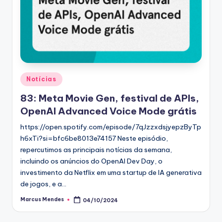
Posted
Notícias
in
83: Meta Movie Gen, festival de APIs,
OpenAI Advanced Voice Mode grátis
https://open.spotify.com/episode/7qJzzxdsjyepzByTp
h6xTi?si=bfc6be8013e74157 Neste episódio,
repercutimos as principais notícias da semana,
incluindo os anúncios do OpenAI Dev Day, o
investimento da Netflix em uma startup de IA generativa
de jogos, e a…
Marcus Mendes
04/10/2024
Posted
by