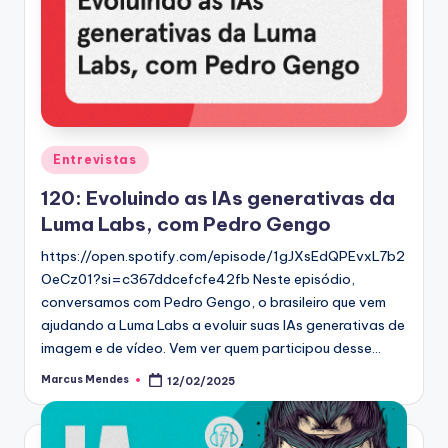
Posted
Entrevistas
in
120: Evoluindo as IAs generativas da
Luma Labs, com Pedro Gengo
https://open.spotify.com/episode/1gJXsEdQPEvxL7b2
OeCz01?si=c367ddcefcfe42fb Neste episódio,
conversamos com Pedro Gengo, o brasileiro que vem
ajudando a Luma Labs a evoluir suas IAs generativas de
imagem e de vídeo. Vem ver quem participou desse…
Marcus Mendes
12/02/2025
Posted
by