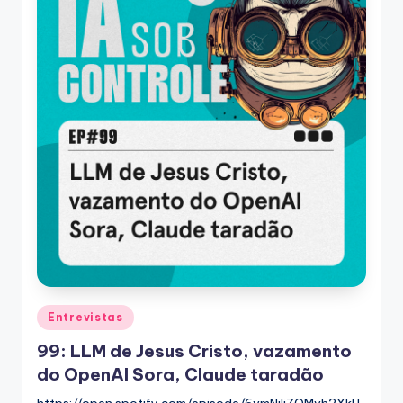
Posted
Entrevistas
in
99: LLM de Jesus Cristo, vazamento
do OpenAI Sora, Claude taradão
https://open.spotify.com/episode/6vmNjIiZQMvh2XkU