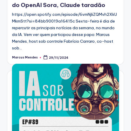
do OpenAI Sora, Claude taradão
https://open.spotify.com/episode/6vmNjIiZQMvh2XkU
MkmStt?si=84bb90019a16415c Sexta-feira é dia de
repercutir as principais notícias da semana, no mundo
da IA. Vem ver quem participou desse papo: Marcus
Mendes, host sob controle Fabrício Carraro, co-host
sob…
Marcus Mendes
29/11/2024
Posted
by