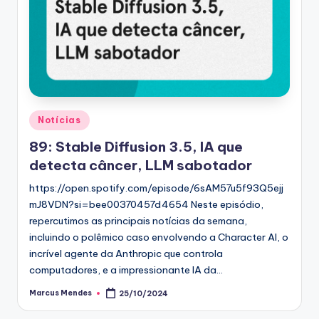
Posted
Notícias
in
89: Stable Diffusion 3.5, IA que
detecta câncer, LLM sabotador
https://open.spotify.com/episode/6sAM57u5f93Q5ejj
mJ8VDN?si=bee00370457d4654 Neste episódio,
repercutimos as principais notícias da semana,
incluindo o polêmico caso envolvendo a Character AI, o
incrível agente da Anthropic que controla
computadores, e a impressionante IA da…
Marcus Mendes
25/10/2024
Posted
by