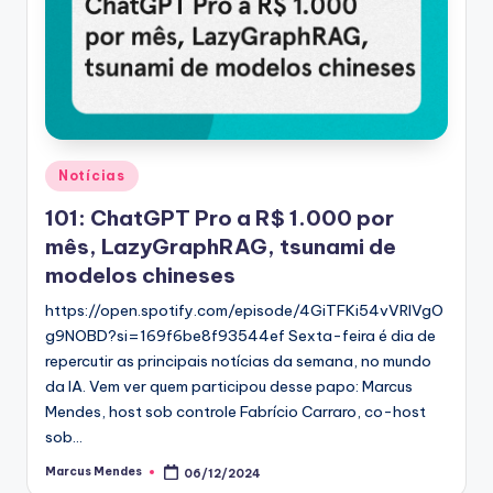
Posted
Notícias
in
101: ChatGPT Pro a R$ 1.000 por
mês, LazyGraphRAG, tsunami de
modelos chineses
https://open.spotify.com/episode/4GiTFKi54vVRIVgO
g9NOBD?si=169f6be8f93544ef Sexta-feira é dia de
repercutir as principais notícias da semana, no mundo
da IA. Vem ver quem participou desse papo: Marcus
Mendes, host sob controle Fabrício Carraro, co-host
sob…
Marcus Mendes
06/12/2024
Posted
by