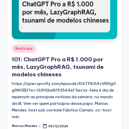
Posted
Notícias
in
101: ChatGPT Pro a R$ 1.000 por
mês, LazyGraphRAG, tsunami de
modelos chineses
https://open.spotify.com/episode/4GiTFKi54vVRIVgO
g9NOBD?si=169f6be8f93544ef Sexta-feira é dia de
repercutir as principais notícias da semana, no mundo
da IA. Vem ver quem participou desse papo: Marcus
Mendes, host sob controle Fabrício Carraro, co-host
sob…
Marcus Mendes
06/12/2024
Posted