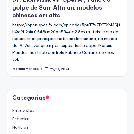
golpe de Sam Altman, modelos
chineses em alta
https://open.spotify.com/episode/5puT7vZIXTXsM6jlf
hQaRL?si=0643ac20bc594ad2 Sexta-feira é dia de
repercutir as principais notícias da semana, no mundo
da IA. Vem ver quem participou desse papo: Marcus
Mendes, host sob controle Fabrício Carraro, co-host
sob…
Marcus Mendes
22/11/2024
Posted
by
Categorias
Entrevistas
Especial
Notícias