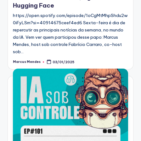
Hugging Face
https://open.spotify.com/episode/1oCgMtMhpShdu2w
0iFyLSm?si=40914675ceef4ed6 Sexta-feira é dia de
repercutir as principais notícias da semana, no mundo
da IA. Vem ver quem participou desse papo: Marcus
Mendes, host sob controle Fabrício Carraro, co-host
sob…
Marcus Mendes
03/01/2025
Posted
by