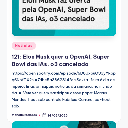
Posted
Notícias
in
121: Elon Musk quer a OpenAI, Super
Bowl das IAs, o3 cancelado
https://open.spotify.com/episode/6D8UxpuO33yYRbp
q6NofTX?si=7dbe5a3862314fec Sexta-feira é dia de
repercutir as principais notícias da semana, no mundo
da IA. Vem ver quem participou desse papo: Marcus
Mendes, host sob controle Fabrício Carraro, co-host
sob…
Marcus Mendes
14/02/2025
Posted
by