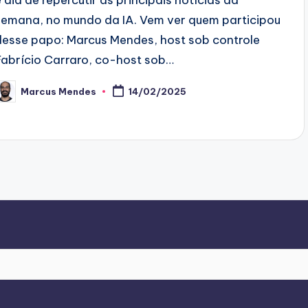
é dia de repercutir as principais notícias da
semana, no mundo da IA. Vem ver quem participou
desse papo: Marcus Mendes, host sob controle
Fabrício Carraro, co-host sob…
Marcus Mendes
14/02/2025
osted
y