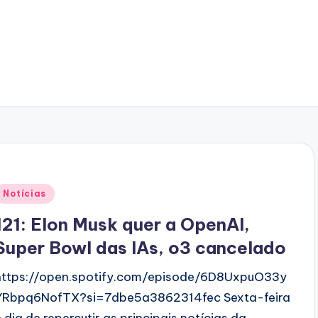
Posted
Notícias
n
121: Elon Musk quer a OpenAI,
Super Bowl das IAs, o3 cancelado
https://open.spotify.com/episode/6D8UxpuO33y
YRbpq6NofTX?si=7dbe5a3862314fec Sexta-feira