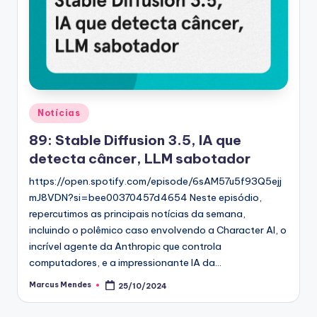
Posted
Notícias
in
89: Stable Diffusion 3.5, IA que
detecta câncer, LLM sabotador
https://open.spotify.com/episode/6sAM57u5f93Q5ejj
mJ8VDN?si=bee00370457d4654 Neste episódio,
repercutimos as principais notícias da semana,
incluindo o polêmico caso envolvendo a Character AI, o
incrível agente da Anthropic que controla
computadores, e a impressionante IA da…
Marcus Mendes
25/10/2024
Posted
by