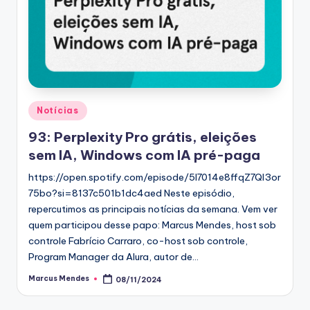
Posted
Notícias
in
93: Perplexity Pro grátis, eleições
sem IA, Windows com IA pré-paga
https://open.spotify.com/episode/5I7014e8ffqZ7QI3or
75bo?si=8137c501b1dc4aed Neste episódio,
repercutimos as principais notícias da semana. Vem ver
quem participou desse papo: Marcus Mendes, host sob
controle Fabrício Carraro, co-host sob controle,
Program Manager da Alura, autor de…
Marcus Mendes
08/11/2024
Posted
by