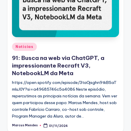
Posted
Notícias
in
91: Busca na web via ChatGPT, a
impressionante Recraft V3,
NotebookLM da Meta
https://open.spotify.com/episode/3taOjsghn9tkBSaT
mIuJ0Y?si=a49685746c5a4086 Neste episódio,
repercutimos as principais notícias da semana. Vem ver
quem participou desse papo: Marcus Mendes, host sob
controle Fabrício Carraro, co-host sob controle,
Program Manager da Alura, autor de…
Marcus Mendes
01/11/2024
Posted
by