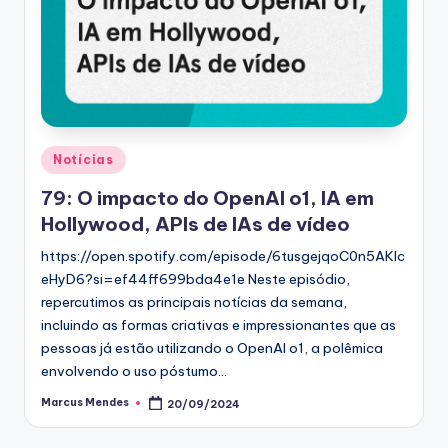
Posted
Notícias
in
79: O impacto do OpenAI o1, IA em
Hollywood, APIs de IAs de vídeo
https://open.spotify.com/episode/6tusgejqoC0n5AKIc
eHyD6?si=ef44ff699bda4e1e Neste episódio,
repercutimos as principais notícias da semana,
incluindo as formas criativas e impressionantes que as
pessoas já estão utilizando o OpenAI o1, a polêmica
envolvendo o uso póstumo…
Marcus Mendes
20/09/2024
Posted
by