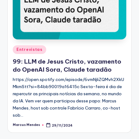
Posted
Entrevistas
in
99: LLM de Jesus Cristo, vazamento
do OpenAI Sora, Claude taradão
https://open.spotify.com/episode/6vmNjIiZQMvh2XkU
MkmStt?si=84bb90019a16415c Sexta-feira é dia de
repercutir as principais notícias da semana, no mundo
da IA. Vem ver quem participou desse papo: Marcus
Mendes, host sob controle Fabrício Carraro, co-host
sob…
Marcus Mendes
29/11/2024
Posted
by