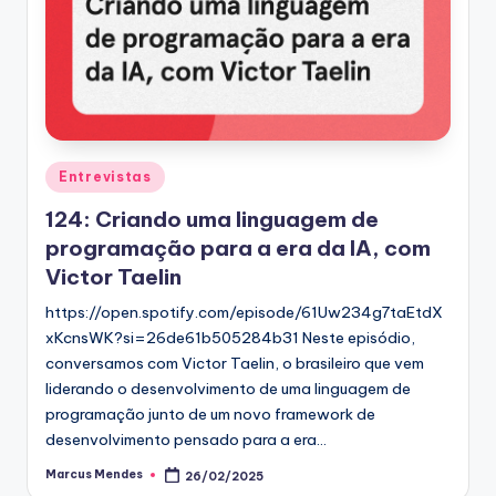
Posted
Entrevistas
in
124: Criando uma linguagem de
programação para a era da IA, com
Victor Taelin
https://open.spotify.com/episode/61Uw234g7taEtdX
xKcnsWK?si=26de61b505284b31 Neste episódio,
conversamos com Victor Taelin, o brasileiro que vem
liderando o desenvolvimento de uma linguagem de
programação junto de um novo framework de
desenvolvimento pensado para a era…
Marcus Mendes
26/02/2025
Posted
by