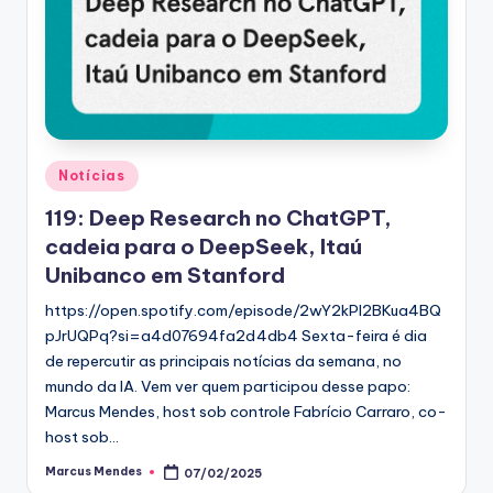
Posted
Notícias
in
119: Deep Research no ChatGPT,
cadeia para o DeepSeek, Itaú
Unibanco em Stanford
https://open.spotify.com/episode/2wY2kPl2BKua4BQ
pJrUQPq?si=a4d07694fa2d4db4 Sexta-feira é dia
de repercutir as principais notícias da semana, no
mundo da IA. Vem ver quem participou desse papo:
Marcus Mendes, host sob controle Fabrício Carraro, co-
host sob…
Marcus Mendes
07/02/2025
Posted
by