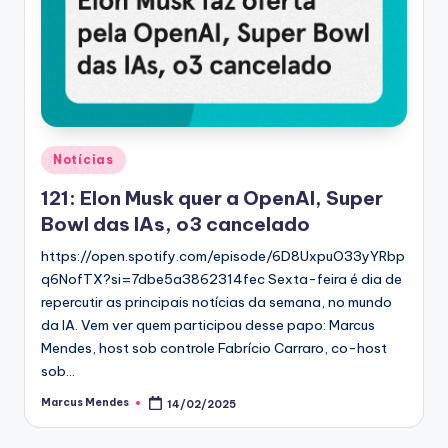
Posted
Notícias
in
121: Elon Musk quer a OpenAI, Super
Bowl das IAs, o3 cancelado
https://open.spotify.com/episode/6D8UxpuO33yYRbp
q6NofTX?si=7dbe5a3862314fec Sexta-feira é dia de
repercutir as principais notícias da semana, no mundo
da IA. Vem ver quem participou desse papo: Marcus
Mendes, host sob controle Fabrício Carraro, co-host
sob…
Marcus Mendes
14/02/2025
Posted
by