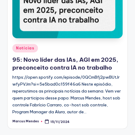
Posted
Notícias
in
95: Novo líder das IAs, AGI em 2025,
preconceito contra IA no trabalho
https://open.spotify.com/episode/0QCmBfj2pwBUtJr
wfyPVJm?si=5e5bad0c159f46a6 Neste episódio,
repercutimos as principais notícias da semana. Vem ver
quem participou desse papo: Marcus Mendes, host sob
controle Fabrício Carraro, co-host sob controle,
Program Manager da Alura, autor de…
Marcus Mendes
15/11/2024
Posted
by