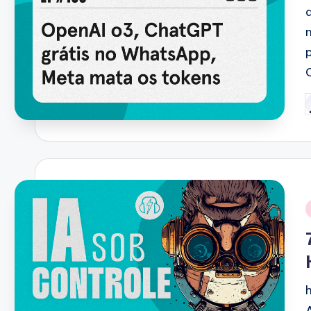
P
b
i