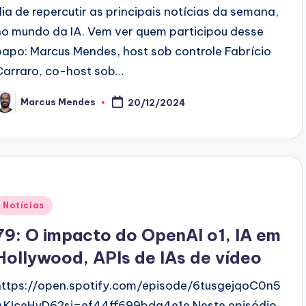
dia de repercutir as principais notícias da semana,
no mundo da IA. Vem ver quem participou desse
papo: Marcus Mendes, host sob controle Fabrício
Carraro, co-host sob…
Marcus Mendes
20/12/2024
osted
y
Posted
Notícias
n
79: O impacto do OpenAI o1, IA em
Hollywood, APIs de IAs de vídeo
https://open.spotify.com/episode/6tusgejqoC0n5
AKIceHyD6?si=ef44ff699bda4e1e Neste episódio,