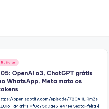
Posted
Notícias
n
105: OpenAI o3, ChatGPT grátis
no WhatsApp, Meta mata os
tokens
https://open.spotify.com/episode/72CAHLIRmZs
KLGIoTRMRri?si=f0c75d0ae51e47ee Sexta-feira é