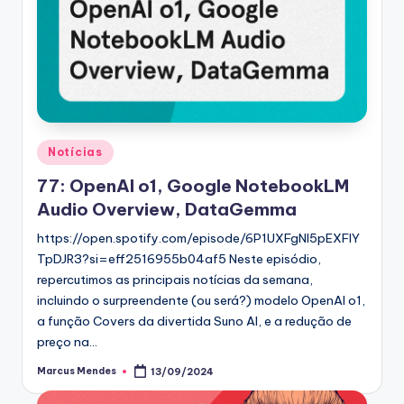
Posted
Notícias
in
77: OpenAI o1, Google NotebookLM
Audio Overview, DataGemma
https://open.spotify.com/episode/6P1UXFgNI5pEXFlY
TpDJR3?si=eff2516955b04af5 Neste episódio,
repercutimos as principais notícias da semana,
incluindo o surpreendente (ou será?) modelo OpenAI o1,
a função Covers da divertida Suno AI, e a redução de
preço na…
Marcus Mendes
13/09/2024
Posted
by