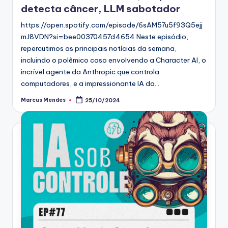
detecta câncer, LLM sabotador
https://open.spotify.com/episode/6sAM57u5f93Q5ejj
mJ8VDN?si=bee00370457d4654 Neste episódio,
repercutimos as principais notícias da semana,
incluindo o polêmico caso envolvendo a Character AI, o
incrível agente da Anthropic que controla
computadores, e a impressionante IA da…
Marcus Mendes
25/10/2024
Posted
by