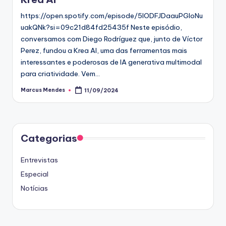
https://open.spotify.com/episode/5lODFJDaauPGloNu
uakQNk?si=09c21d84fd25435f Neste episódio,
conversamos com Diego Rodríguez que, junto de Víctor
Perez, fundou a Krea AI, uma das ferramentas mais
interessantes e poderosas de IA generativa multimodal
para criatividade. Vem…
Marcus Mendes
11/09/2024
Posted
by
Categorias
Entrevistas
Especial
Notícias