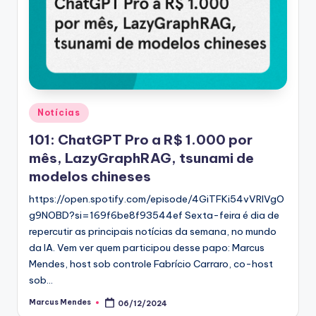
Posted
Notícias
in
101: ChatGPT Pro a R$ 1.000 por
mês, LazyGraphRAG, tsunami de
modelos chineses
https://open.spotify.com/episode/4GiTFKi54vVRIVgO
g9NOBD?si=169f6be8f93544ef Sexta-feira é dia de
repercutir as principais notícias da semana, no mundo
da IA. Vem ver quem participou desse papo: Marcus
Mendes, host sob controle Fabrício Carraro, co-host
sob…
Marcus Mendes
06/12/2024
Posted
by