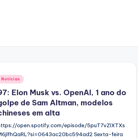
Posted
Notícias
n
97: Elon Musk vs. OpenAI, 1 ano do
golpe de Sam Altman, modelos
chineses em alta
https://open.spotify.com/episode/5puT7vZIXTXs
M6jlfhQaRL?si=0643ac20bc594ad2 Sexta-feira