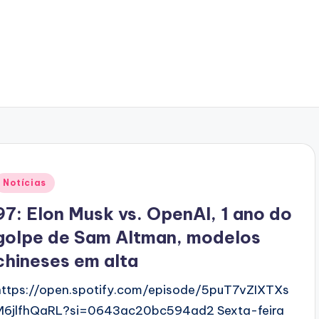
Posted
Notícias
n
97: Elon Musk vs. OpenAI, 1 ano do
golpe de Sam Altman, modelos
chineses em alta
https://open.spotify.com/episode/5puT7vZIXTXs
M6jlfhQaRL?si=0643ac20bc594ad2 Sexta-feira