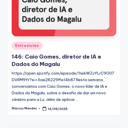
Posted
Entrevistas
in
146: Caio Gomes, diretor de IA e
Dados do Magalu
https://open.spotify.com/episode/1IwkWZcYLrC9O07
DVRM9Yr?si=5ae28229ffe14b87 Nesta semana,
conversamos com Caio Gomes, o novo líder de IA e
Dados do Magalu, sobre o desafio de dar um novo
cérebro para a Lu, além de aplicar…
Marcus Mendes
14/05/2025
Posted
by