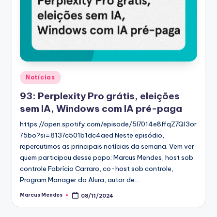
Posted
Notícias
in
93: Perplexity Pro grátis, eleições
sem IA, Windows com IA pré-paga
https://open.spotify.com/episode/5I7014e8ffqZ7QI3or
75bo?si=8137c501b1dc4aed Neste episódio,
repercutimos as principais notícias da semana. Vem ver
quem participou desse papo: Marcus Mendes, host sob
controle Fabrício Carraro, co-host sob controle,
Program Manager da Alura, autor de…
Marcus Mendes
08/11/2024
Posted
by