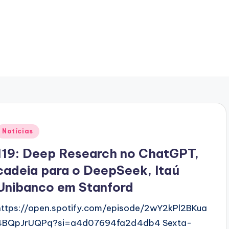
Posted
Notícias
n
119: Deep Research no ChatGPT,
cadeia para o DeepSeek, Itaú
Unibanco em Stanford
https://open.spotify.com/episode/2wY2kPl2BKua
4BQpJrUQPq?si=a4d07694fa2d4db4 Sexta-