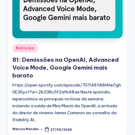
Posted
Notícias
in
81: Demissões na OpenAI, Advanced
Voice Mode, Google Gemini mais
barato
https://open.spotify.com/episode/7G7l48YA8HHeOgh
0E36yc1?si=2b238c5f2afb48ae Neste episódio,
repercutimos as principais notícias da semana,
incluindo a saída de Mira Murati da OpenAI, a entrada
do diretor de cinema James Cameron ao conselho da
Stability AI,…
Marcus Mendes
27/09/2024
Posted
by