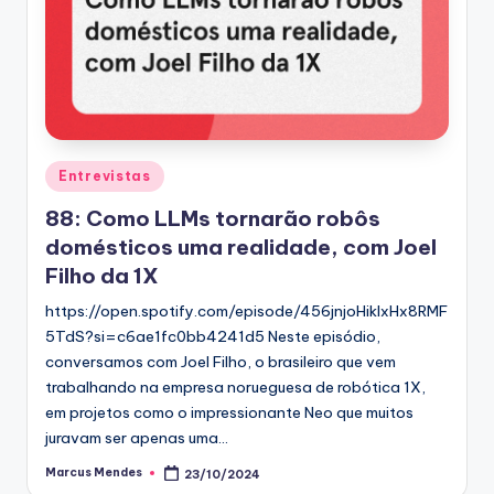
Posted
Entrevistas
in
88: Como LLMs tornarão robôs
domésticos uma realidade, com Joel
Filho da 1X
https://open.spotify.com/episode/456jnjoHiklxHx8RMF
5TdS?si=c6ae1fc0bb4241d5 Neste episódio,
conversamos com Joel Filho, o brasileiro que vem
trabalhando na empresa norueguesa de robótica 1X,
em projetos como o impressionante Neo que muitos
juravam ser apenas uma…
Marcus Mendes
23/10/2024
Posted
by